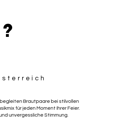
 ?
österreich
 begleiten Brautpaare bei stilvollen
ikmix für jeden Moment Ihrer Feier.
 und unvergessliche Stimmung.