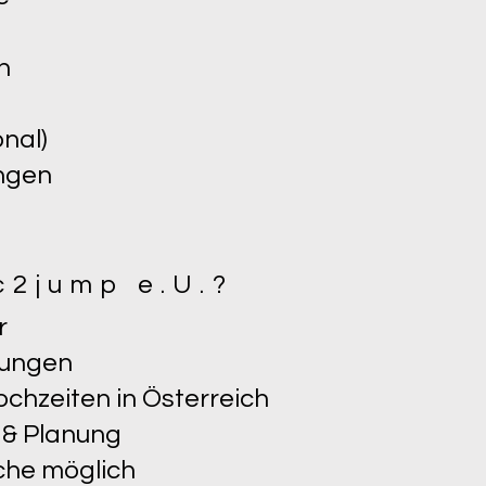
n
nal)
ungen
2jump e.U.?
r
tungen
ochzeiten in Österreich
 & Planung
che möglich