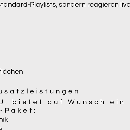
 Standard-Playlists, sondern reagieren li
zflächen
Zusatzleistungen
U. bietet auf Wunsch ein
-Paket:
nik
e