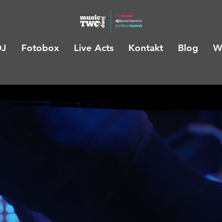
DJ
Fotobox
Live Acts
Kontakt
Blog
W