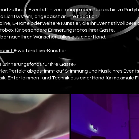
end zu Ihrem Eventstil – von Lounge über Pop bis hin zu Partyhi
d Lichtsystem, angepasst an Ihre Location.
line, E-Harfe oder weitere Künstler, die Ihr Event stilvoll berei
obox für besondere Erinnerungsfotos Ihrer Gäste.
rbar nach Ihren Wünschen, alles aus einer Hand.
onist
& weitere Live-Künstler
 Erinnerungsfotos für Ihre Gäste.
ler: Perfekt abgestimmt auf Stimmung und Musik Ihres Events
sik, Entertainment und Technik aus einer Hand für maximale Fle