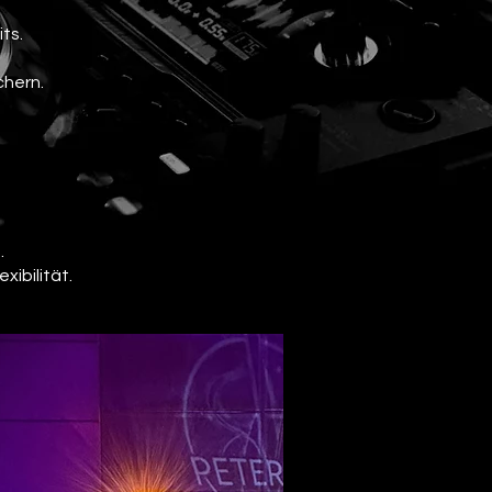
ts.
chern.
.
xibilität.