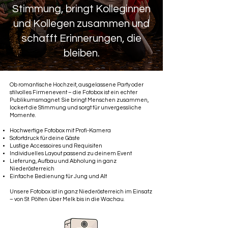
Stimmung, bringt Kolleginnen
und Kollegen zusammen und
schafft Erinnerungen, die
bleiben.
Ob romantische Hochzeit, ausgelassene Party oder
stilvolles Firmenevent – die Fotobox ist ein echter
Publikumsmagnet. Sie bringt Menschen zusammen,
lockert die Stimmung und sorgt für unvergessliche
Momente.
Hochwertige Fotobox mit Profi-Kamera
Sofortdruck für deine Gäste
Lustige Accessoires und Requisiten
Individuelles Layout passend zu deinem Event
Lieferung, Aufbau und Abholung in ganz
Niederösterreich
Einfache Bedienung für Jung und Alt
Unsere Fotobox ist in ganz Niederösterreich im Einsatz
– von St. Pölten über Melk bis in die Wachau.