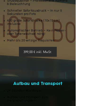
Studioqualität – Professionelle Kamera
& Beleuchtung
Schneller Sofortausdruck – In nur 9
Sekunden pro Foto
400 große Sofortdrucke (10x15 cm)
inklusive
Automatischer Betrieb – Kein Papier-
oder Tonerwechsel nötig!
Mehr als 20 witzige Requisiten
399,00 € inkl. MwSt
Aufbau und Transport
24 Stunden Mietdauer
Aufbau und Transport zum
Veranstaltungsort*