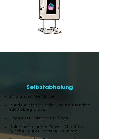
Selbstabholung
24 Stunden Mietdauer
Rund um die Uhr Abholung am Standort
3200 Obergrafendorf
Kostenlose Designvorschläge
Unlimitiert digitale Fotos – Alle Bilder
in hoher Auflösung zum Download