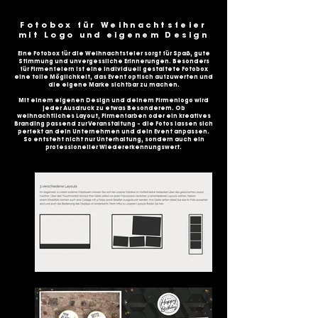
Fotobox für Weihnachtsfeier
mit Logo und eigenem Design
Eine Fotobox für die Weihnachtsfeier sorgt für Spaß, gute
Stimmung und unvergessliche Erinnerungen. Besonders
für Firmenfeiern ist eine individuell gestaltete Fotobox
eine tolle Möglichkeit, das Event optisch aufzuwerten und
die eigene Marke sichtbar zu machen.
Mit einem eigenen Design und deinem Firmenlogo wird
jeder Ausdruck zu etwas Besonderem. Ob
weihnachtliches Layout, Firmenfarben oder ein kreatives
Branding passend zur Veranstaltung – die Fotos lassen sich
perfekt an dein Unternehmen und dein Event anpassen.
So entsteht nicht nur Unterhaltung, sondern auch ein
professioneller Wiedererkennungswert.