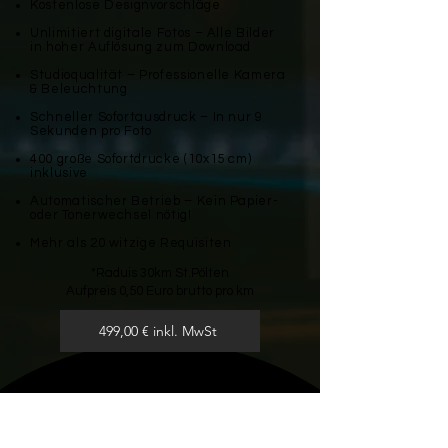
Kostenlose Designvorschläge
Unlimitiert digitale Fotos – Alle Bilder
in hoher Auflösung zum Download
Studioqualität – Professionelle Kamera
& Beleuchtung
Schneller Sofortausdruck – In nur 9
Sekunden pro Foto
400 große Sofortdrucke (10x15 cm)
inklusive
Automatischer Betrieb – Kein Papier-
oder Tonerwechsel nötig!
Mehr als 20 witzige Requisiten
*Raduis 30km St.Pölten
Aufpreis 0,50 Euro brutto pro km
499,00 € inkl. MwSt