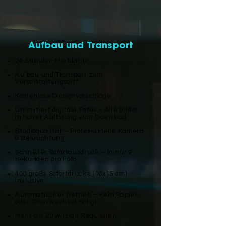
Aufbau und Transport
24 Stunden Mietdauer
Aufbau und Transport zum
Veranstaltungsort*
Kostenlose Designvorschläge
Unlimitiert digitale Fotos – Alle Bilder
in hoher Auflösung zum Download
Studioqualität – Professionelle Kamera
& Beleuchtung
Schneller Sofortausdruck – In nur 9
Sekunden pro Foto
400 große Sofortdrucke (10x15 cm)
inklusive
Automatischer Betrieb – Kein Papier-
oder Tonerwechsel nötig!
Mehr als 20 witzige Requisiten