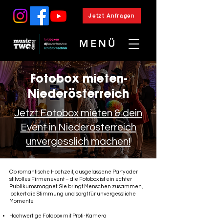
Jetzt Anfragen
MENÜ
Fotobox mieten-
Niederösterreich
Jetzt Fotobox mieten & dein
Event in Niederösterreich
unvergesslich machen!
Ob romantische Hochzeit, ausgelassene Party oder
stilvolles Firmenevent – die Fotobox ist ein echter
Publikumsmagnet. Sie bringt Menschen zusammen,
lockert die Stimmung und sorgt für unvergessliche
Momente.
Hochwertige Fotobox mit Profi-Kamera