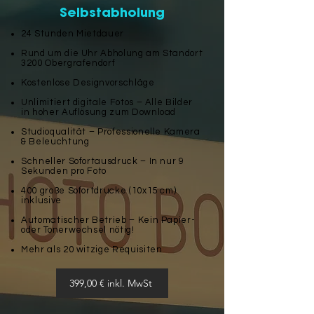
Selbstabholung
24 Stunden Mietdauer
Rund um die Uhr Abholung am Standort
3200 Obergrafendorf
Kostenlose Designvorschläge
Unlimitiert digitale Fotos – Alle Bilder
in hoher Auflösung zum Download
Studioqualität – Professionelle Kamera
& Beleuchtung
Schneller Sofortausdruck – In nur 9
Sekunden pro Foto
400 große Sofortdrucke (10x15 cm)
inklusive
Automatischer Betrieb – Kein Papier-
oder Tonerwechsel nötig!
Mehr als 20 witzige Requisiten
399,00 € inkl. MwSt