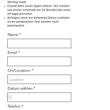
Wichtig vorab:
Checkt bitte euren Spam-Ordner. Wir melden
uns immer innerhalb von 24 Stunden bei euch,
oft sogar schneller.
Anfragen ohne ein konkretes Datum und/oder
einen persönlichen Text werden nicht
beantwortet.
Name
Email
Ort/Location:
r
Datum wählen
*
e
q
u
i
Telefon
r