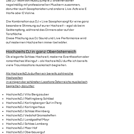
Das DJ-Team von music2jump e.U. arbeitet daher
regelmäßig mit professionellen Musikern zusammen,
darunter auch Saxophonisten und andere Live-Acts wie E
Harfe oder E Violine.
Die Kombination aus DJ + Live Saxophon sorgt für eine ganz
besondere Stimmung auf eurer Hochzeit – egal ob beim
Sektempfang, während des Dinners oder auf der
Tanzfläche.
Diese Mischung aus DJ Sound und Live Performance wird
auf modernen Hochzeiten immer beliebter.
Hochzeits DJ in ganz Oberösterreich
Ob elegante Schloss-Hochzeit, moderne Eventlocation oder
romantisches Weingut – als HochzeitsDJ durfte ich bereits
viele Traumlocations musikalisch begleiten.
Als HochzeitsDJs durften wir bereits zahlreiche
Hochzeiten
in einigen der schönsten Locations Österreichs musikalisch
begleiten, darunter:
HochzeitsDJ Villa Bergzauber
HochzeitsDJ Pöstlingberg Schlössl
HochzeitsDJ Karlingberger Gut in Perg
HochzeitsDJ Karlingerhaus
HochzeitsDJ Schloss Weinberg
HochzeitsDJ Vedahof Gramastetten
HochzeitsDJ Landgasthof Mayr
HochzeitsDJ Schloss Lamberg
HochzeitsDJ Moar Hof
HochzeitsDJ Oberbauergut