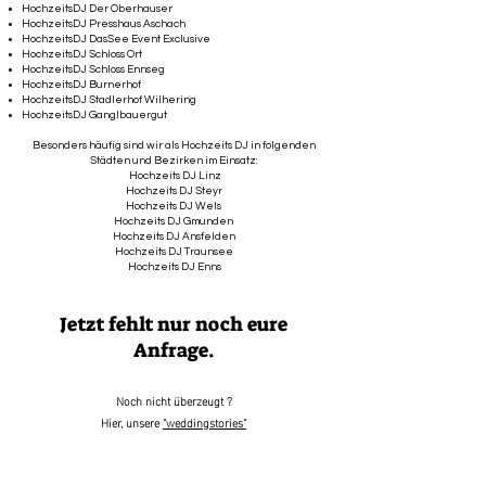
HochzeitsDJ Der Oberhauser
HochzeitsDJ Presshaus Aschach
HochzeitsDJ DasSee Event Exclusive
HochzeitsDJ Schloss Ort
HochzeitsDJ Schloss Ennseg
HochzeitsDJ Burnerhof
HochzeitsDJ Stadlerhof Wilhering
HochzeitsDJ Ganglbauergut
Besonders häufig sind wir als Hochzeits DJ in folgenden
Städten und Bezirken im Einsatz:
Hochzeits DJ Linz
Hochzeits DJ Steyr
Hochzeits DJ Wels
Hochzeits DJ Gmunden
Hochzeits DJ Ansfelden
Hochzeits DJ Traunsee
Hochzeits DJ Enns
Jetzt fehlt nur noch eure
Anfrage.
Noch nicht überzeugt ?
Hier, unsere
"weddingstories"