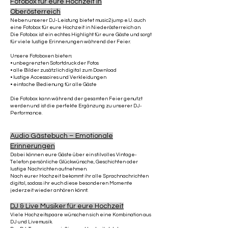
Fotobox für eure Hochzeit in
Oberösterreich
Neben unserer DJ-Leistung bietet music2jump e.U. auch
eine Fotobox für eure Hochzeit in Niederösterreich an.
Die Fotobox ist ein echtes Highlight für eure Gäste und sorgt
für viele lustige Erinnerungen während der Feier.
Unsere Fotoboxen bieten:
• unbegrenzten Sofortdruck der Fotos
• alle Bilder zusätzlich digital zum Download
• lustige Accessoires und Verkleidungen
• einfache Bedienung für alle Gäste
Die Fotobox kann während der gesamten Feier genutzt
werden und ist die perfekte Ergänzung zu unserer DJ-
Performance.
Audio Gästebuch – Emotionale
Erinnerungen
Dabei können eure Gäste über ein stilvolles Vintage-
Telefon persönliche Glückwünsche, Geschichten oder
lustige Nachrichten aufnehmen.
Nach eurer Hochzeit bekommt ihr alle Sprachnachrichten
digital, sodass ihr euch diese besonderen Momente
jederzeit wieder anhören könnt.
DJ & Live Musiker für eure Hochzeit
Viele Hochzeitspaare wünschen sich eine Kombination aus
DJ und Livemusik.