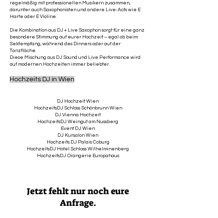
regelmäßig mit professionellen Musikern zusammen,
darunter auch Saxophonisten und andere Live-Acts wie E
Harfe oder E Violine.
Die Kombination aus DJ + Live Saxophon sorgt für eine ganz
besondere Stimmung auf eurer Hochzeit – egal ob beim
Sektempfang, während des Dinners oder auf der
Tanzfläche.
Diese Mischung aus DJ Sound und Live Performance wird
auf modernen Hochzeiten immer beliebter.
Hochzeits DJ in Wien
DJ Hochzeit Wien
HochzeitsDJ Schloss Schönbrunn Wien
DJ Vienna Hochzeit
HochzeitsDJ Weingut am Nussberg
Event DJ Wien
DJ Kursalon Wien
Hochzeits DJ Palais Coburg
HochzeitsDJ Hotel Schloss Wilhelminenberg
HochzeitsDJ Orangerie Europahaus
Jetzt fehlt nur noch eure
Anfrage.