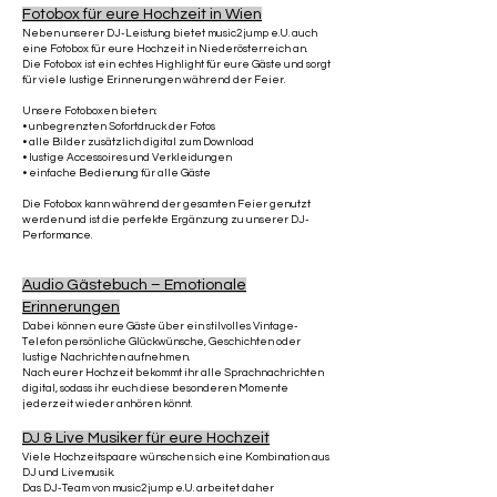
Fotobox für eure Hochzeit in Wien
Neben unserer DJ-Leistung bietet music2jump e.U. auch
eine Fotobox für eure Hochzeit in Niederösterreich an.
Die Fotobox ist ein echtes Highlight für eure Gäste und sorgt
für viele lustige Erinnerungen während der Feier.
Unsere Fotoboxen bieten:
• unbegrenzten Sofortdruck der Fotos
• alle Bilder zusätzlich digital zum Download
• lustige Accessoires und Verkleidungen
• einfache Bedienung für alle Gäste
Die Fotobox kann während der gesamten Feier genutzt
werden und ist die perfekte Ergänzung zu unserer DJ-
Performance.
Audio Gästebuch – Emotionale
Erinnerungen
Dabei können eure Gäste über ein stilvolles Vintage-
Telefon persönliche Glückwünsche, Geschichten oder
lustige Nachrichten aufnehmen.
Nach eurer Hochzeit bekommt ihr alle Sprachnachrichten
digital, sodass ihr euch diese besonderen Momente
jederzeit wieder anhören könnt.
DJ & Live Musiker für eure Hochzeit
Viele Hochzeitspaare wünschen sich eine Kombination aus
DJ und Livemusik.
Das DJ-Team von music2jump e.U. arbeitet daher