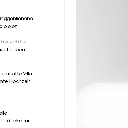
junggebliebene 
 bleibt.
herzlich bei 
acht haben:
aumhafte Villa 
amte Hochzeit 
lle 
 – danke für 