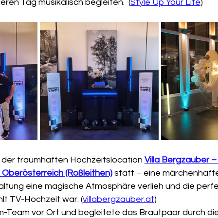
ren Tag musikalisch begleiten.  (
Style Up Your Life
)
n der traumhaften Hochzeitslocation 
Villa Bergzauber –
 Oberösterreich (Roßleithen)
 statt – eine märchenhafte 
ltung eine magische Atmosphäre verlieh und die perfe
lt TV-Hochzeit war. (
villabergzauber.at
)
m-Team vor Ort und begleitete das Brautpaar durch di