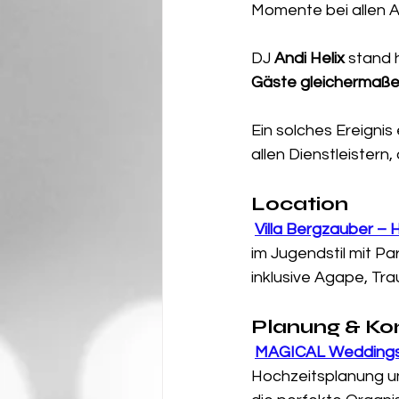
Momente bei allen 
DJ 
Andi Helix
 stand 
Gäste gleichermaße
Ein solches Ereignis
allen Dienstleistern
Location
Villa Bergzauber – 
im Jugendstil mit P
inklusive Agape, Tra
Planung & Ko
MAGICAL Weddings 
Hochzeitsplanung un