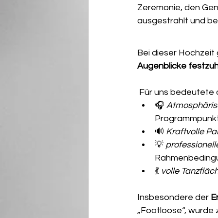
Zeremonie, den Gend
ausgestrahlt und be
Bei dieser Hochzeit 
Augenblicke festzu
 Für uns bedeutete 
🎧 
Atmosphäris
Programmpunk
🔊 
Kraftvolle P
💡 
professionell
Rahmenbedingu
💃 
volle Tanzfläc
Insbesondere der 
E
„Footloose“, wurde 