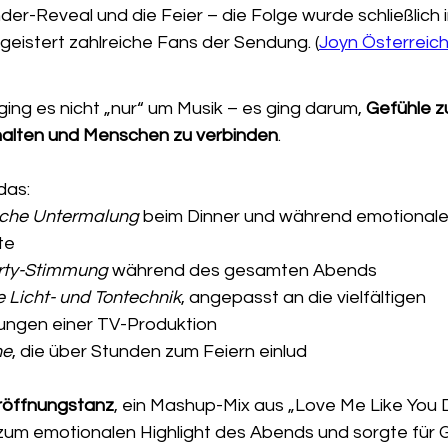
er-Reveal und die Feier – die Folge wurde schließlich
geistert zahlreiche Fans der Sendung. (
Joyn Österreic
ging es nicht „nur“ um Musik – es ging darum, 
Gefühle z
halten und Menschen zu verbinden
.
das:
che Untermalung
 beim Dinner und während emotionale
te
arty-Stimmung
 während des gesamten Abends
e Licht- und Tontechnik
, angepasst an die vielfältigen 
ngen einer TV-Produktion
he
, die über Stunden zum Feiern einlud
röffnungstanz
, ein Mashup-Mix aus „Love Me Like You 
zum emotionalen Highlight des Abends und sorgte für