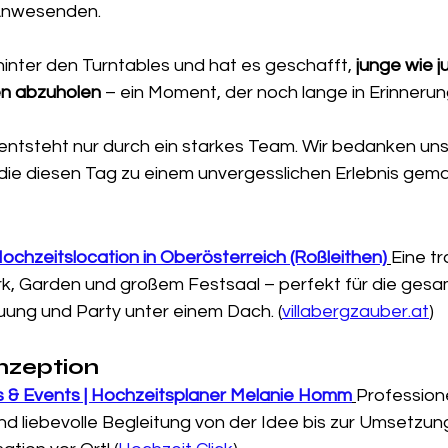
Anwesenden.
hinter den Turntables und hat es geschafft, 
junge wie 
n abzuholen
 – ein Moment, der noch lange in Erinnerung
 entsteht nur durch ein starkes Team. Wir bedanken uns 
, die diesen Tag zu einem unvergesslichen Erlebnis gem
Hochzeitslocation in Oberösterreich (Roßleithen)
Eine tr
ark, Garden und großem Festsaal – perfekt für die ges
uung und Party unter einem Dach. (
villabergzauber.at
)
nzeption
& Events | Hochzeitsplaner Melanie Homm
Professione
d liebevolle Begleitung von der Idee bis zur Umsetzung