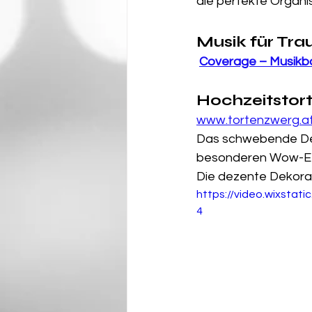
die perfekte Organisa
Musik für Tra
Coverage – Musikb
Hochzeitstor
www.tortenzwerg.a
Das schwebende Desi
besonderen Wow-Ef
Die dezente Dekorat
https://video.wixsta
4