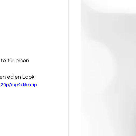
e für einen 
en edlen Look.
20p/mp4/file.mp