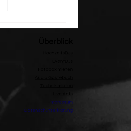
nachtsfeier am
kogel – DJ, Licht &
box auf 1.600 Metern
Überblick
HochzeitsDJs
EventDJs
Fotobox mieten
Audio Gästebuch
Technik mieten
Live Acts
Impressum
Datenschutzerklärung