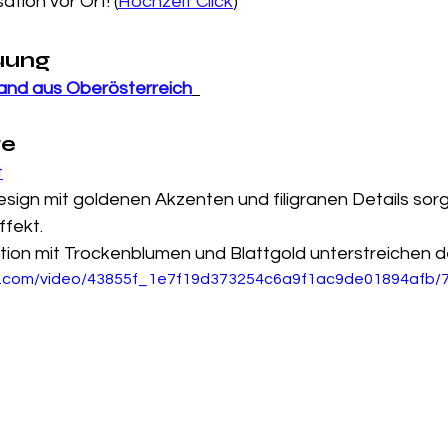
tion vor Ort! (
Hochzeit Click
)
uung
and aus Oberösterreich
te
t
gn mit goldenen Akzenten und filigranen Details sorgt
fekt.
ion mit Trockenblumen und Blattgold unterstreichen d
tic.com/video/43855f_1e7f19d373254c6a9f1ac9de01894afb/7