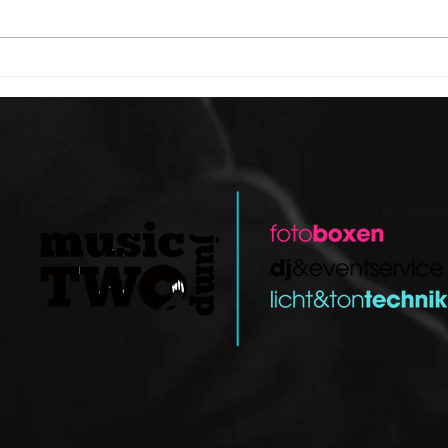
Was kostet ein Hochzeits-DJ
Weih
in Österreich? Hochzeits DJ
Feuer
Kosten in Österreich – Preise,
Foto
Tipps & Buchung