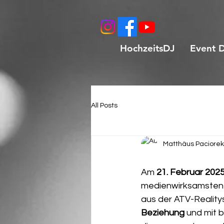
HochzeitsDJ
Event 
All Posts
Matthäus Paciorek
Am 
21. Februar 202
medienwirksamsten H
aus der ATV-Realitys
Beziehung
 und mit 