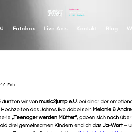
DJ
Fotobox
Live Acts
Kontakt
Blog
W
10. Feb.
5
 durften wir von 
music2jump e.U.
 bei einer der emotion
ochzeiten des Jahres live dabei sein:
Melanie & Andr
erie 
„Teenager werden Mütter“
, gaben sich nach über
bald drei gemeinsamen Kindern endlich das 
Ja-Wort
 – u