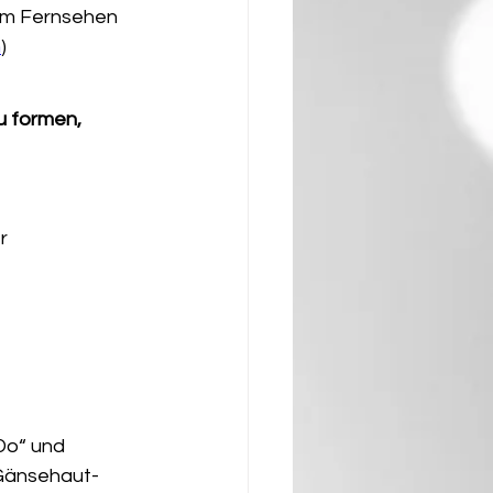
 im Fernsehen 
h
)
u formen, 
r 
Do“ und 
 Gänsehaut-