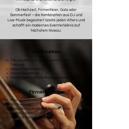
Ob Hochzeit, Firmenfeier, Gala oder
Sommerfest – die Kombination aus DJ und
Live-Musik begeistert Gäste jeden Alters und
schafft ein modernes Eventerlebnis auf
höchstem Niveau.
Hochzeiten
Trauung (kirchlich, standesamtlich, freie
Trauung)
Agape & Sektempfang
Dinner-Begleitung
Eröffnungstanz & Party-Show gemeinsam mit DJ
Firmenevents
Weihnachtsfeiern
Sommerfeste
Produktpräsentationen & Marken-Events
Galas & Jubiläen
Messen & Business-Events