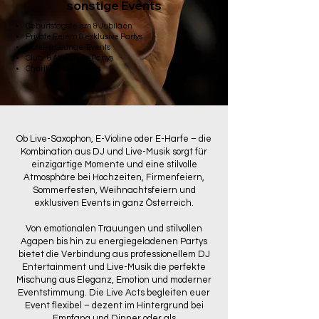
sonstige Events
Geburtstagsfeiern & Jubiläen
Private Feiern & exklusive Partys
Hotel- & Lounge-Events
Club- & Aftershow-Partys
Charity- & VIP-Events
Ob Live-Saxophon, E-Violine oder E-Harfe – die
Kombination aus DJ und Live-Musik sorgt für
einzigartige Momente und eine stilvolle
Atmosphäre bei Hochzeiten, Firmenfeiern,
Sommerfesten, Weihnachtsfeiern und
exklusiven Events in ganz Österreich.
Von emotionalen Trauungen und stilvollen
Agapen bis hin zu energiegeladenen Partys
bietet die Verbindung aus professionellem DJ
Entertainment und Live-Musik die perfekte
Mischung aus Eleganz, Emotion und moderner
Eventstimmung. Die Live Acts begleiten euer
Event flexibel – dezent im Hintergrund bei
Empfang und Dinner oder als